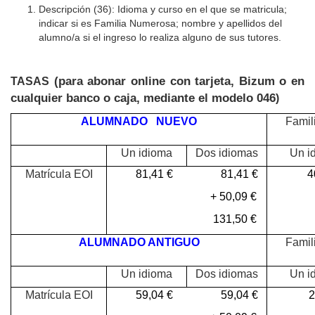
Descripción (36):
Idioma y curso en el que se matricula;
indicar si es Familia Numerosa; nombre y apellidos del
alumno/a si el ingreso lo realiza alguno de sus tutores.
(para abonar online con tarjeta, Bizum o en
TASAS
cualquier banco o caja, mediante el modelo 046
)
ALUMNADO NUEVO
Famil
Un idioma
Dos idiomas
Un i
Matrícula EOI
81,41 € 81,41 €
40
+ 50,09
€
+
131,50 €
6
ALUMNADO ANTIGUO
Famil
Un idioma
Dos idiomas
Un i
Matrícula EOI
59,04 € 59,04 €
29