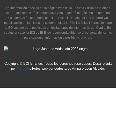
La información ofrecida en la página web de la Escuela Oficial de Idiomas
de El Ejido tiene carácter orientativo y no originará ningún tipo de derecho.
La información pretende ser actual y exacta. Cualquier tipo de error y/o
modificación en la misma no compromete a la EOI. La única información que
la EOI asume es la publicada en los tablones de información del Centro. En
cualquier caso, la EOI de El Ejido recomienda dirigirse al personal del centro
para cualquier información o posible aclaración.
Copyright © EOI El Ejido. Todos los derechos reservados. Desarrollada
por
Maresoft
. Fotos web por cortesía de Amparo León Alcalde.