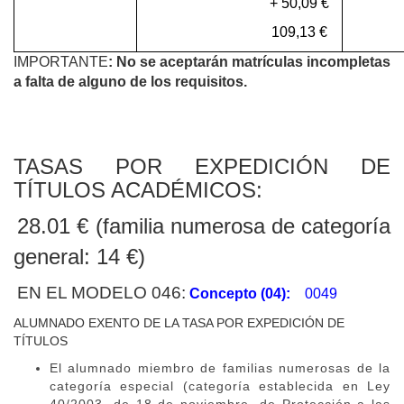
+ 50,09
€
+
109,13 €
5
IMPORTANTE
: No se aceptarán matrículas incompletas
a falta de alguno de los requisitos.
TASAS POR EXPEDICIÓN DE
TÍTULOS ACADÉMICOS:
28.01 € (familia numerosa de categoría
general: 14 €)
EN EL MODELO 046:
Concepto (04):
0049
ALUMNADO EXENTO DE LA TASA POR EXPEDICIÓN DE
TÍTULOS
El alumnado miembro de familias numerosas de la
categoría especial (categoría establecida en Ley
40/2003, de 18 de noviembre, de Protección a las