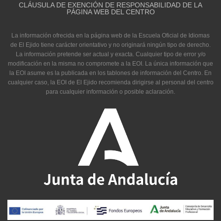
CLÁUSULA DE EXENCIÓN DE RESPONSABILIDAD DE LA
PÁGINA WEB DEL CENTRO
La información ofrecida en la página web de la Escuela Oficial de Idiomas
de El Ejido tiene carácter orientativo y no originará ningún tipo de derecho.
La información pretende ser actual y exacta. Cualquier tipo de error y/o
modificación en la misma no compromete a la EOI. La única información que
la EOI asume es la publicada en los tablones de información del Centro. En
cualquier caso, la EOI de El Ejido recomienda dirigirse al personal del centro
para cualquier información o posible aclaración.